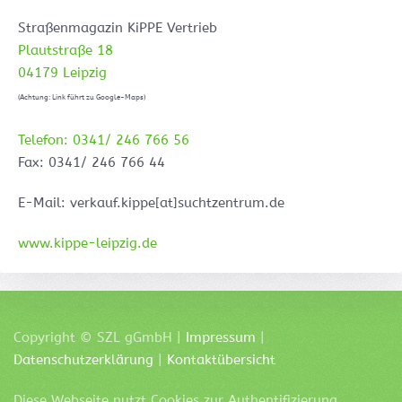
Straßenmagazin KiPPE Vertrieb
Plautstraße 18
04179 Leipzig
(Achtung: Link führt zu Google-Maps)
Telefon: 0341/ 246 766 56
Fax: 0341/ 246 766 44
E-Mail: verkauf.kippe[at]suchtzentrum.de
www.kippe-leipzig.de
Copyright ©
SZL
gGmbH |
Impressum
|
Datenschutzerklärung
|
Kontaktübersicht
Diese Webseite nutzt Cookies zur Authentifizierung,