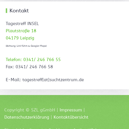
Kontakt
Tagestreff INSEL
Plautstraße 18
04179 Leipzig
(Achtung: Link führt zu Google-Maps)
Telefon: 0341/ 246 766 55
Fax: 0341/ 246 766 58
E-Mail: tagestreff[at]suchtzentrum.de
Copyright ©
SZL
gGmbH |
Impressum
|
Datenschutzerklärung
|
Kontaktübersicht