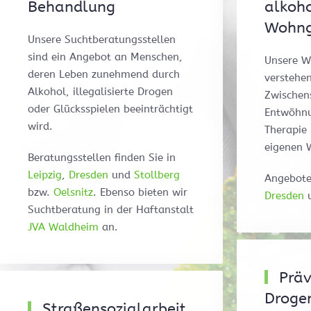
Behandlung
alkoho
Wohng
Unsere Suchtberatungsstellen
sind ein Angebot an Menschen,
Unsere W
deren Leben zunehmend durch
verstehen
Alkohol, illegalisierte Drogen
Zwischens
oder Glücksspielen beeinträchtigt
Entwöhn
wird.
Therapie
eigenen 
Beratungsstellen finden Sie in
Leipzig
,
Dresden
und
Stollberg
Angebote
bzw.
Oelsnitz
. Ebenso bieten wir
Dresden
Suchtberatung in der Haftanstalt
JVA Waldheim
an.
Präv
Droge
Straßensozialarbeit