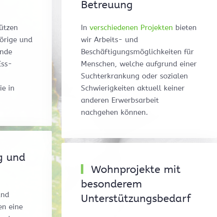
Betreuung
ützen
In
verschiedenen Projekten
bieten
örige und
wir Arbeits- und
ende
Beschäftigungsmöglichkeiten für
Ess-
Menschen, welche aufgrund einer
Suchterkrankung oder sozialen
ie in
Schwierigkeiten aktuell keiner
anderen Erwerbsarbeit
nachgehen können.
g und
Wohnprojekte mit
besonderem
und
Unterstützungsbedarf
en eine