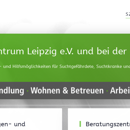
S
trum Leipzig e.V. und bei de
t- und Hilfsmöglichkeiten für Suchtgefährdete, Suchtkranke un
en- und
Beratungszen