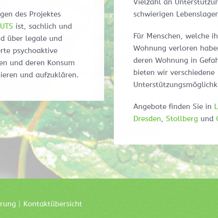
Vielzahl an Unterstützu
gen des Projektes
schwierigen Lebenslage
UTS
ist, sachlich und
Für Menschen, welche ih
d über legale und
Wohnung verloren habe
ierte psychoaktive
deren Wohnung in Gefahr
en und deren Konsum
bieten wir verschiedene
ieren und aufzuklären.
Unterstützungsmöglichk
Angebote finden Sie in
L
Dresden
,
Stollberg
und
ärung
|
Kontaktübersicht