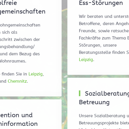
lfreie
Ess-Störungen
emeinschaften
Wir beraten und unterst
Betroffene, deren Angeh
ohngemeinschaften
Freunde, sowie ratsuch
 sich als
Fachkräfte zum Thema 
chritt zwischen der
Störungen, unsere
ungsbehandlung/
Beratungsstelle finden S
 und dem Bezug des
Leipzig
.
Wohnraumes.
 finden Sie in
Leipzig
,
und
Chemnitz
.
Sozialberatun
Betreuung
ention und
Unsere Sozialberatung 
ninformation
Betreuungsprojekte biet