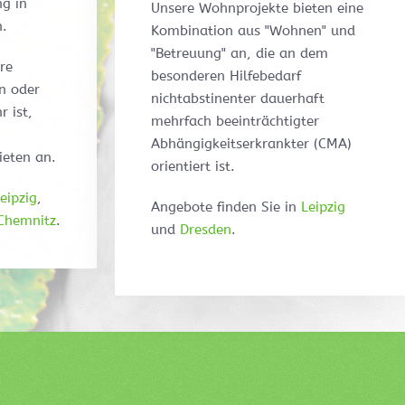
ng in
Unsere Wohnprojekte bieten eine
n.
Kombination aus "Wohnen" und
"Betreuung" an, die an dem
re
besonderen Hilfebedarf
n oder
nichtabstinenter dauerhaft
 ist,
mehrfach beeinträchtigter
Abhängigkeitserkrankter (CMA)
ieten an.
orientiert ist.
eipzig
,
Angebote finden Sie in
Leipzig
Chemnitz
.
und
Dresden
.