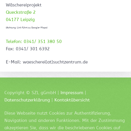
Wäschereiprojekt
Queckstraße 2
04177 Leipzig
(Achtung: Link führt zu Google-Maps)
Telefon: 0341/ 351 380 50
Fax: 0341/ 301 6392
E-Mail: waescherei[at]suchtzentrum.de
Copyright ©
SZL
gGmbH |
Impressum
|
Datenschutzerklärung
|
Kontaktübersicht
Diese Webseite nutzt Cookies zur Authentifizierung,
Navigation und anderen Funktionen. Mit der Zustimmung
akzeptieren Sie, dass wir die beschriebenen Cookies auf