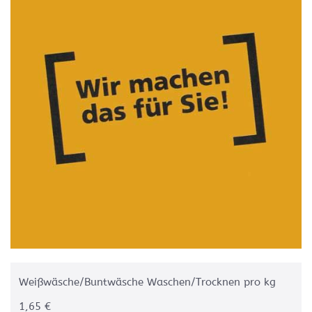
Weißwäsche/Buntwäsche Waschen/Trocknen pro kg
1,65 €