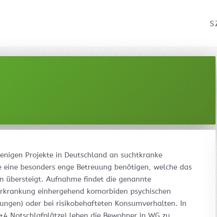
S
 wenigen Projekte in Deutschland an suchtkranke
e eine besonders enge Betreuung benötigen, welche das
n übersteigt. Aufnahme findet die genannte
erkrankung einhergehend komorbiden psychischen
kungen) oder bei risikobehafteten Konsumverhalten. In
+4 Notschlafplätze) leben die Bewohner in WG zu