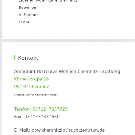
Eigener Wohnraum Chemnitz
Bewerber
Aufnahme
Team
Kontakt
Ambulant Betreutes Wohnen Chemnitz-Stollberg
Körnerstraße 18
09130 Chemnitz
(Achtung: Link führt zu Google-Maps)
Telefon: 03712-7337629
Fax: 03712-7337630
E-Mail: abw.chemnitz[at]suchtzentrum.de