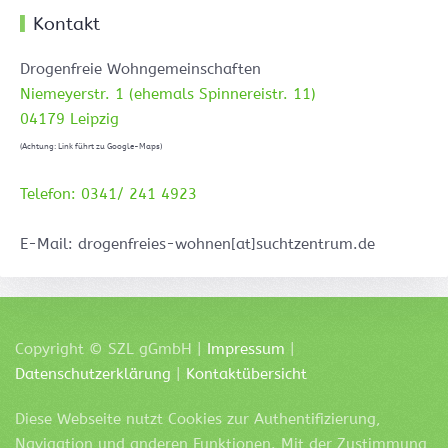
Kontakt
Drogenfreie Wohngemeinschaften
Niemeyerstr. 1 (ehemals Spinnereistr. 11)
04179 Leipzig
(Achtung: Link führt zu Google-Maps)
Telefon: 0341/ 241 4923
E-Mail: drogenfreies-wohnen[at]suchtzentrum.de
Copyright ©
SZL
gGmbH |
Impressum
|
Datenschutzerklärung
|
Kontaktübersicht
Diese Webseite nutzt Cookies zur Authentifizierung,
Navigation und anderen Funktionen. Mit der Zustimmung