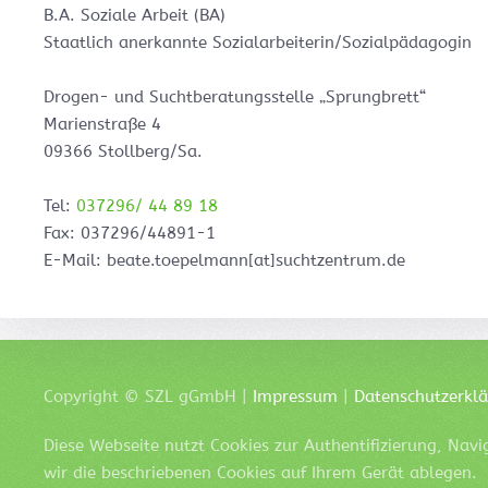
B.A. Soziale Arbeit (BA)
Staatlich anerkannte Sozialarbeiterin/Sozialpädagogin
Drogen- und Suchtberatungsstelle „Sprungbrett“
Marienstraße 4
09366 Stollberg/Sa.
Tel:
037296/ 44 89 18
Fax: 037296/44891-1
E-Mail: beate.toepelmann[at]suchtzentrum.de
Copyright ©
SZL
gGmbH |
Impressum
|
Datenschutzerkl
Diese Webseite nutzt Cookies zur Authentifizierung, Nav
wir die beschriebenen Cookies auf Ihrem Gerät ablegen.