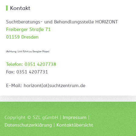
Kontakt
Suchtberatungs- und Behandlungsstelle HORIZONT
Freiberger Straße 71
01159 Dresden
(Achtung: Link führt zu Google-Maps)
Telefon: 0351 4207738
Fax: 0351 4207731
E-Mail: horizont[at]suchtzentrum.de
Copyright ©
SZL
gGmbH |
Impressum
|
Datenschutzerklärung
|
Kontaktübersicht